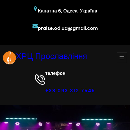
Перейти
Канатна 6, Одеса, Україна
до
вмісту
praise.od.ua@gmail.com
Facebook
YouTube
Instagram
ХРЦ Прославління
телефон
+38 093 312 7545