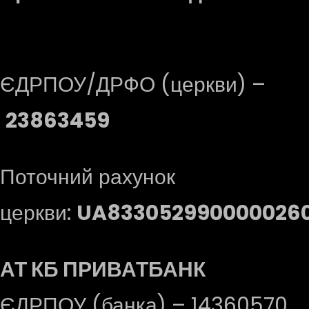
ЄДРПОУ/ДРФО (церкви) –
23863459
Поточний рахунок
церкви:
UA8330529900000260
АТ КБ ПРИВАТБАНК
ЄДРПОУ (банка) – 14360570