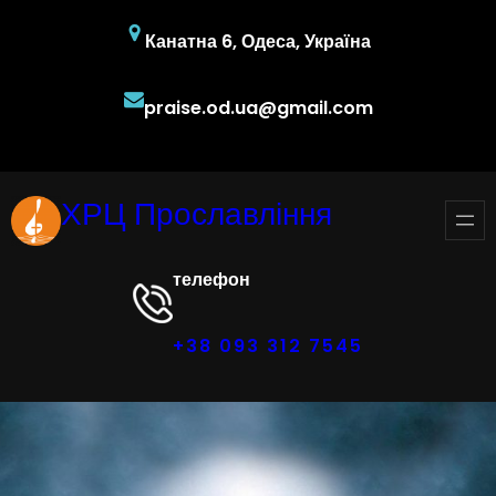
Перейти
Канатна 6, Одеса, Україна
до
вмісту
praise.od.ua@gmail.com
Facebook
YouTube
Instagram
ХРЦ Прославління
телефон
+38 093 312 7545