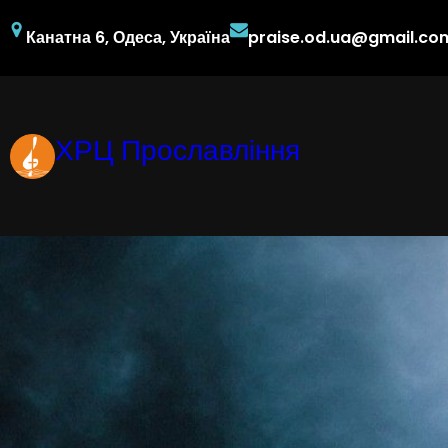
Перейти
Канатна 6, Одеса, Україна
praise.od.ua@gmail.co
до
вмісту
ХРЦ Прославління