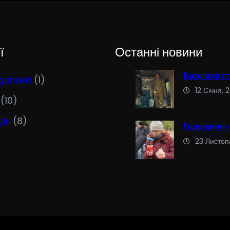
ї
Останні новини
Важлива по
gorized
(1)
12 Січня, 
(10)
ідь
(8)
Годування
23 Листоп